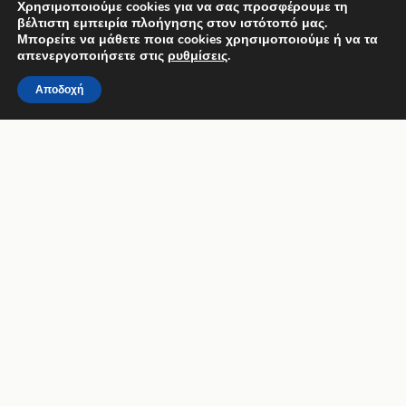
Χρησιμοποιούμε cookies για να σας προσφέρουμε τη
περισσότερες πληροφορίες.
βέλτιστη εμπειρία πλοήγησης στον ιστότοπό μας.
Μπορείτε να μάθετε ποια cookies χρησιμοποιούμε ή να τα
9.1 / 10
(
1315 Κριτικές
)
απενεργοποιήσετε στις
ρυθμίσεις
.
Powered by
Αποδοχή
Φυσική ομορφιά και πλούσια
ιστορία
ΑΥΘΕΝΤΙΚΗ
ΚΥΚΛΑΔΙΤΙΚΗ
ΓΟΗΤΕΙΑ
Η Πάρος φημίζεται για τους πανέμορφους
παραδοσιακούς οικισμούς της, που διατηρούν
αναλλοίωτη τη γοητεία και την αρχιτεκτονική