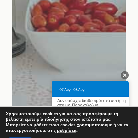
07 Αυγ - 08 Αυγ
Δεν υπάρχει διαθεσιμότητα αυτή τη
στιγμή. Παρακαλούμε
επικοινωνήστε μαζί μας για
Χρησιμοποιούμε cookies για να σας προσφέρουμε τη
περισσότερες πληροφορίες.
βέλτιστη εμπειρία πλοήγησης στον ιστότοπό μας.
Μπορείτε να μάθετε ποια cookies χρησιμοποιούμε ή να τα
9.1 / 10
(
1315 Κριτικές
)
απενεργοποιήσετε στις
ρυθμίσεις
.
Powered by